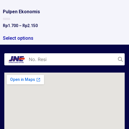
Pulpen Ekonomis
Rated
Rp
1.700
–
Rp
2.150
0
out
of
Select options
5