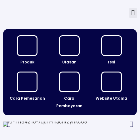
Keranj
Notifika
Produk
Ulasan
resi
Cara Pemesanan
Cara
Website Utama
Pembayaran