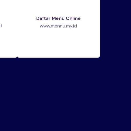
Daftar Menu Online
l
www.mennu.my.id