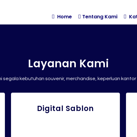

Home

Tentang Kami

Kat
Layanan Kami
i segala kebutuhan souvenir, merchandise, keperluan kantor
Digital Sablon