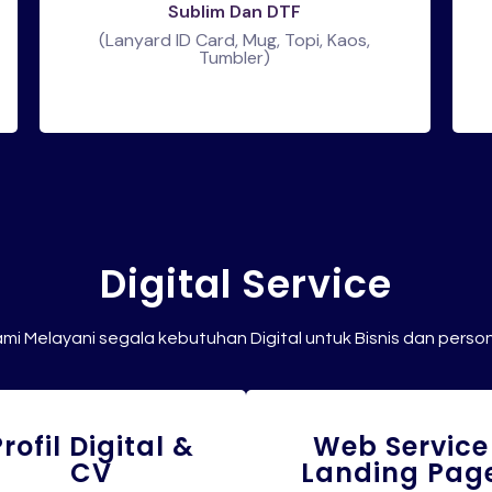
Sublim Dan DTF
(Lanyard ID Card, Mug, Topi, Kaos,
Tumbler)
Digital Service
mi Melayani segala kebutuhan Digital untuk Bisnis dan perso
Profil Digital &
Web Service
CV
Landing Pag