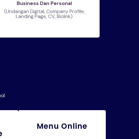
Business Dan Personal
(Undangan Digital, Company Profile,
Landing Page, CV, Biolink)
nal
Menu Online
e