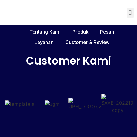
Tentang Kami
Pemes
Hubungi Kami
Tentang Kami
Produk
Pesan
Layanan
Customer & Review
Customer Kami